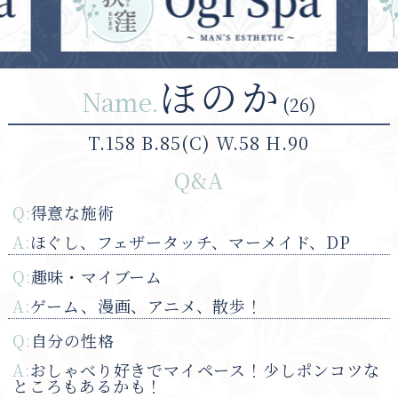
ほのか
Name.
(26)
T.158 B.85(C) W.58 H.90
Q&A
Q:
得意な施術
A:
ほぐし、フェザータッチ、マーメイド、DP
Q:
趣味・マイブーム
A:
ゲーム、漫画、アニメ、散歩！
Q:
自分の性格
A:
おしゃべり好きでマイペース！少しポンコツな
ところもあるかも！