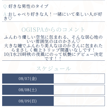
Q:
好きな男性のタイプ
A:
おしゃべり好きな人！一緒にいて楽しい人が好
き♡
OGISPAからのコメント
ふんわり優しい空気に包まれる、そんな居心地の
いい雰囲気のほのかさん♡
大きな瞳でふんわり美人なほのかさんに包まれた
らまさしく極上トリップ間違いなしです！
10/1水20時秋の夜風にのって妖艶にデビュー決定
です！！
スケジュール
08/07(金)
08/08(土)
08/09(日)