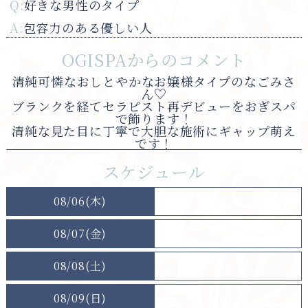
Q:
好きな男性のタイプ
A:
包容力のある優しい人
OGISPAからのコメント
清純可憐なおしとやかなお嬢様タイプのなごみさ
ん♡
ブランクを経てセラピスト再デビューをおぎスパ
で飾ります！
清純な見た目に丁寧で大胆な施術にギャップ萌え
です！
スケジュール
08/06(木)
08/07(金)
08/08(土)
08/09(日)