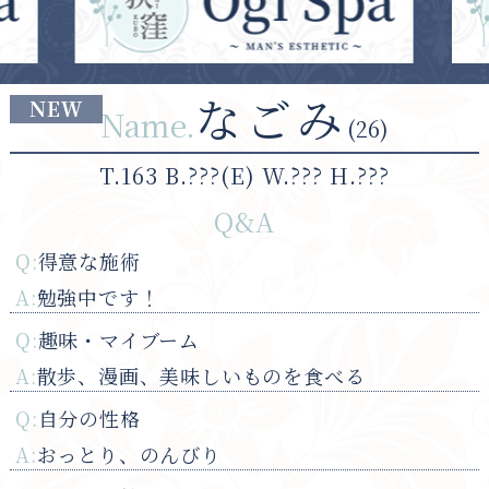
なごみ
Name.
(26)
T.163 B.???(E) W.??? H.???
Q&A
Q:
得意な施術
A:
勉強中です！
Q:
趣味・マイブーム
A:
散歩、漫画、美味しいものを食べる
Q:
自分の性格
A:
おっとり、のんびり