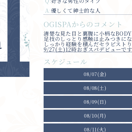
Q:
好きな男性のタイプ
A:
優しくて紳士的な人
OGISPAからのコメント
清楚な見た目と裏腹に小柄なBOD
足技のしっとり感触は止みつきに
しっかり経験を積んだセラピスト
9/27(土)12時おぎスパデビューで
スケジュール
08/07(金)
08/08(土)
08/09(日)
08/10(月)
08/11(火)