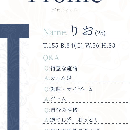
プロフィール
りお
Name.
(25)
T.155 B.84(C) W.56 H.83
Q&A
Q:
得意な施術
A:
カエル足
Q:
趣味・マイブーム
A:
ゲーム
Q:
自分の性格
A:
癒やし系、おっとり