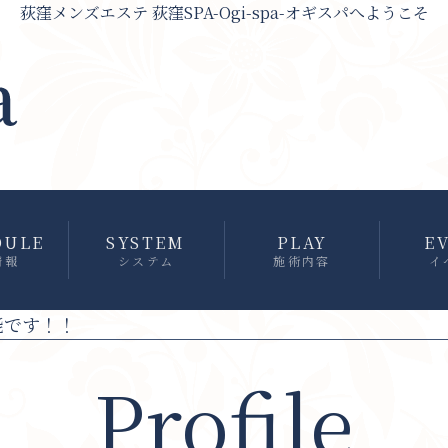
荻窪メンズエステ 荻窪SPA-Ogi-spa-オギスパへようこそ
DULE
SYSTEM
PLAY
E
情報
システム
施術内容
イ
Profile