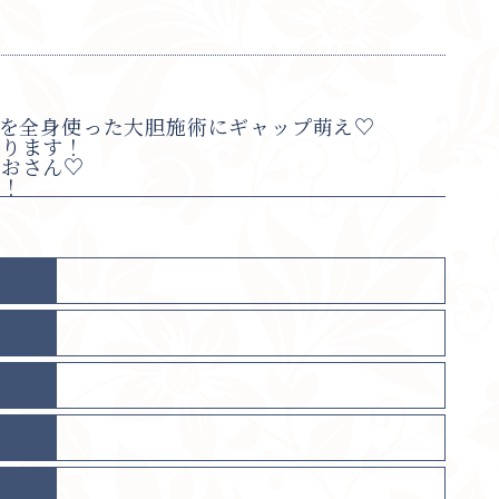
Yを全身使った大胆施術にギャップ萌え♡
なります！
りおさん♡
す！